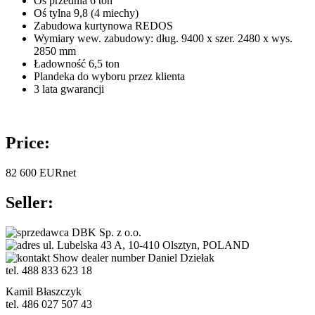
Oś przednia 6 ton
Oś tylna 9,8 (4 miechy)
Zabudowa kurtynowa REDOS
Wymiary wew. zabudowy: dług. 9400 x szer. 2480 x wys.
2850 mm
Ładowność 6,5 ton
Plandeka do wyboru przez klienta
3 lata gwarancji
Price:
82 600
EUR
net
Seller:
DBK Sp. z o.o.
ul. Lubelska 43 A, 10-410 Olsztyn, POLAND
Show dealer number
Daniel Dziełak
tel. 488 833 623 18
Kamil Błaszczyk
tel. 486 027 507 43