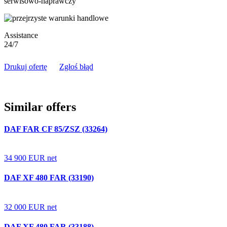
serwisowo-naprawczy
Assistance
24/7
Drukuj ofertę
Zgłoś błąd
Similar offers
DAF FAR CF 85/ZSZ (33264)
34 900
EUR
net
DAF XF 480 FAR (33190)
32 000
EUR
net
DAF XF 480 FAR (33188)