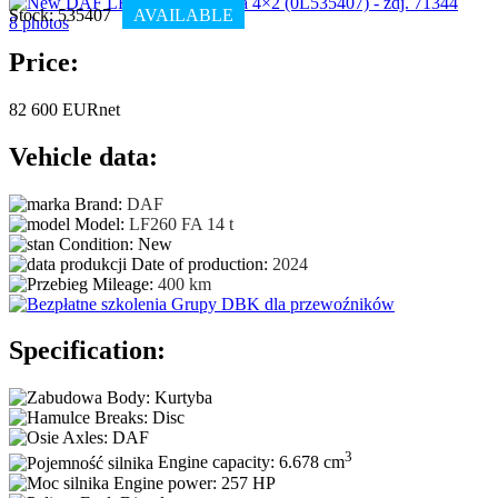
Stock: 535407
AVAILABLE
8
photos
Price:
82 600
EUR
net
Vehicle data:
Brand:
DAF
Model:
LF260 FA 14 t
Condition:
New
Date of production:
2024
Mileage:
400 km
Specification:
Body:
Kurtyba
Breaks:
Disc
Axles:
DAF
3
Engine capacity:
6.678 cm
Engine power:
257 HP