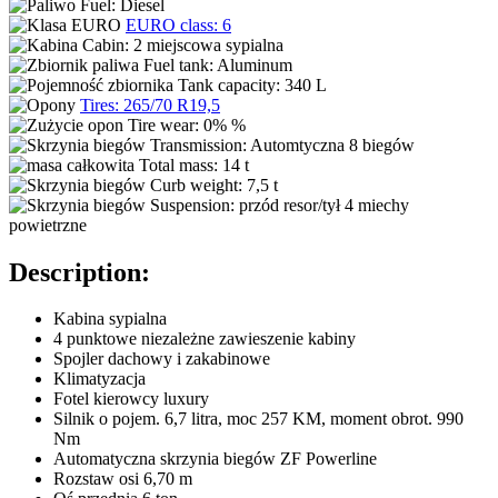
Fuel:
Diesel
EURO class:
6
Cabin:
2 miejscowa sypialna
Fuel tank:
Aluminum
Tank capacity:
340 L
Tires:
265/70 R19,5
Tire wear:
0% %
Transmission:
Automtyczna 8 biegów
Total mass:
14 t
Curb weight:
7,5 t
Suspension:
przód resor/tył 4 miechy
powietrzne
Description:
Kabina sypialna
4 punktowe niezależne zawieszenie kabiny
Spojler dachowy i zakabinowe
Klimatyzacja
Fotel kierowcy luxury
Silnik o pojem. 6,7 litra, moc 257 KM, moment obrot. 990
Nm
Automatyczna skrzynia biegów ZF Powerline
Rozstaw osi 6,70 m