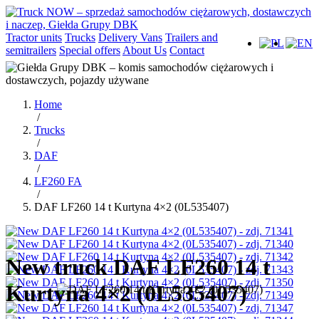
Tractor units
Trucks
Delivery Vans
Trailers and
semitrailers
Special offers
About Us
Contact
Home
/
Trucks
/
DAF
/
LF260 FA
/
DAF LF260 14 t Kurtyna 4×2 (0L535407)
New truck DAF LF260 14 t
Kurtyna 4×2 (0L535407)