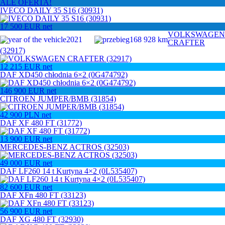
ALE OFERTA!
IVECO DAILY 35 S16 (30931)
17 500
EUR
net
VOLKSWAGEN
2021
168 928 km
CRAFTER
(32917)
12 215
EUR
net
DAF XD450 chłodnia 6×2 (0G474792)
146 900
EUR
net
CITROEN JUMPER/BMB (31854)
42 900
PLN
net
DAF XF 480 FT (31772)
13 900
EUR
net
MERCEDES-BENZ ACTROS (32503)
49 000
EUR
net
DAF LF260 14 t Kurtyna 4×2 (0L535407)
82 600
EUR
net
DAF XFn 480 FT (33123)
56 900
EUR
net
DAF XG 480 FT (32930)