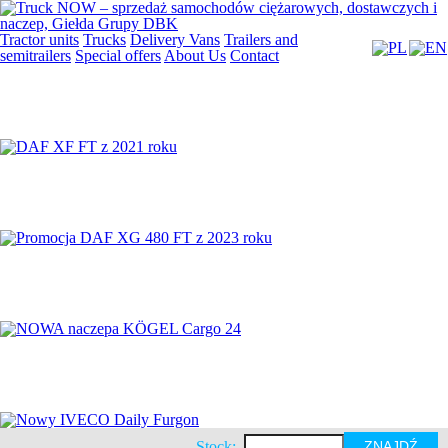
Tractor units
Trucks
Delivery Vans
Trailers and
semitrailers
Special offers
About Us
Contact
Stock:
ZNAJDŹ