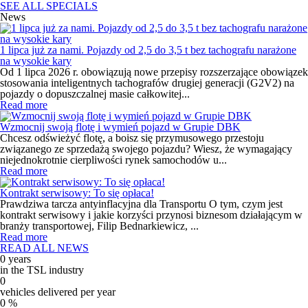
SEE ALL SPECIALS
News
1 lipca już za nami. Pojazdy od 2,5 do 3,5 t bez tachografu narażone
na wysokie kary
Od 1 lipca 2026 r. obowiązują nowe przepisy rozszerzające obowiązek
stosowania inteligentnych tachografów drugiej generacji (G2V2) na
pojazdy o dopuszczalnej masie całkowitej...
Read more
Wzmocnij swoją flotę i wymień pojazd w Grupie DBK
Chcesz odświeżyć flotę, a boisz się przymusowego przestoju
związanego ze sprzedażą swojego pojazdu? Wiesz, że wymagający
niejednokrotnie cierpliwości rynek samochodów u...
Read more
Kontrakt serwisowy: To się opłaca!
Prawdziwa tarcza antyinflacyjna dla Transportu O tym, czym jest
kontrakt serwisowy i jakie korzyści przynosi biznesom działającym w
branży transportowej, Filip Bednarkiewicz, ...
Read more
READ ALL NEWS
0
years
in the TSL industry
0
vehicles delivered per year
0
%