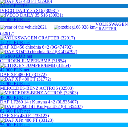
ALE OFERTA!
IVECO DAILY 35 S16 (30931)
17 500
EUR
net
VOLKSWAGEN
2021
168 928 km
CRAFTER
(32917)
12 215
EUR
net
DAF XD450 chłodnia 6×2 (0G474792)
146 900
EUR
net
CITROEN JUMPER/BMB (31854)
42 900
PLN
net
DAF XF 480 FT (31772)
13 900
EUR
net
MERCEDES-BENZ ACTROS (32503)
49 000
EUR
net
DAF LF260 14 t Kurtyna 4×2 (0L535407)
82 600
EUR
net
DAF XFn 480 FT (33123)
56 900
EUR
net