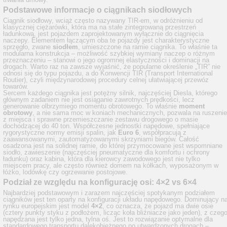
Podstawowe informacje o ciągnikach siodłowych
Ciągnik siodłowy, wciąż często nazywany TIR-em, w odróżnieniu od
klasycznej ciężarówki, która ma na stałe zintegrowaną przestrzeń
ładunkową, jest pojazdem zaprojektowanym wyłącznie do ciągnięcia
naczepy. Elementem łączącym oba te pojazdy jest charakterystyczne
sprzęgło, zwane
siodłem
, umieszczone na ramie ciągnika. To właśnie ta
modularna konstrukcja – możliwość szybkiej wymiany naczep o różnym
przeznaczeniu – stanowi o jego ogromnej elastyczności i dominacji na
drogach. Warto raz na zawsze wyjaśnić, że popularne określenie „TIR” nie
odnosi się do typu pojazdu, a do Konwencji TIR (Transport International
Routier), czyli międzynarodowej procedury celnej ułatwiającej przewóz
towarów.
Sercem każdego ciągnika jest potężny silnik, najczęściej Diesla, którego
głównym zadaniem nie jest osiąganie zawrotnych prędkości, lecz
generowanie olbrzymiego momentu obrotowego. To właśnie
moment
obrotowy
, a nie sama moc w koniach mechanicznych, pozwala na ruszenie
z miejsca i sprawne przemieszczanie zestawu drogowego o masie
dochodzącej do 40 ton. Współczesne jednostki napędowe, spełniające
rygorystyczne normy emisji spalin, jak
Euro 6
, współpracują z
zaawansowanymi, zautomatyzowanymi skrzyniami biegów. Całość
osadzona jest na solidnej ramie, do której przymocowane jest wspomniane
siodło, zawieszenie (najczęściej pneumatyczne dla komfortu i ochrony
ładunku) oraz kabina, która dla kierowcy zawodowego jest nie tylko
miejscem pracy, ale często również domem na kółkach, wyposażonym w
łóżko, lodówkę czy ogrzewanie postojowe.
Podział ze względu na konfigurację osi: 4×2 vs 6×4
Najbardziej podstawowym i zarazem najczęściej spotykanym podziałem
ciągników jest ten oparty na konfiguracji układu napędowego. Dominujący n
rynku europejskim jest model
4×2
, co oznacza, że pojazd ma dwie osie
(cztery punkty styku z podłożem, licząc koła bliźniacze jako jeden), z czeg
napędzana jest tylko jedna, tylna oś. Jest to rozwiązanie optymalne dla
standardowego transportu dalekobieżnego po utwardzonych drogach –