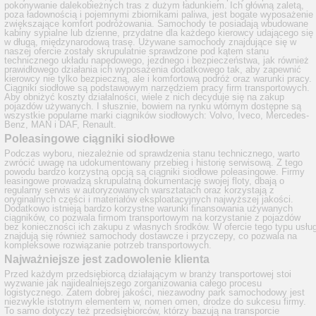
pokonywanie dalekobieżnych tras z dużym ładunkiem. Ich główną zaletą,
poza ładownością i pojemnymi zbiornikami paliwa, jest bogate wyposażenie
zwiększające komfort podróżowania. Samochody te posiadają wbudowane
kabiny sypialne lub dzienne, przydatne dla każdego kierowcy udającego się
w długą, międzynarodową trasę. Używane samochody znajdujące się w
naszej ofercie zostały skrupulatnie sprawdzone pod kątem stanu
technicznego układu napędowego, jezdnego i bezpieczeństwa, jak również
prawidłowego działania ich wyposażenia dodatkowego tak, aby zapewnić
kierowcy nie tylko bezpieczną, ale i komfortową podróż oraz warunki pracy.
Ciągniki siodłowe są podstawowym narzędziem pracy firm transportowych.
Aby obniżyć koszty działalności, wiele z nich decyduje się na zakup
pojazdów używanych. I słusznie, bowiem na rynku wtórnym dostępne są
wszystkie popularne marki ciągników siodłowych: Volvo, Iveco, Mercedes-
Benz, MAN i DAF, Renault.
Poleasingowe ciągniki siodłowe
Podczas wyboru, niezależnie od sprawdzenia stanu technicznego, warto
zwrócić uwagę na udokumentowany przebieg i historię serwisową. Z tego
powodu bardzo korzystną opcją są ciągniki siodłowe poleasingowe. Firmy
leasingowe prowadzą skrupulatną dokumentację swojej floty, dbają o
regularny serwis w autoryzowanych warsztatach oraz korzystają z
oryginalnych części i materiałów eksploatacyjnych najwyższej jakości.
Dodatkowo istnieją bardzo korzystne warunki finansowania używanych
ciągników, co pozwala firmom transportowym na korzystanie z pojazdów
bez konieczności ich zakupu z własnych środków. W ofercie tego typu usłu
znajdują się również samochody dostawcze i przyczepy, co pozwala na
kompleksowe rozwiązanie potrzeb transportowych.
Najważniejsze jest zadowolenie klienta
Przed każdym przedsiębiorcą działającym w branży transportowej stoi
wyzwanie jak najidealniejszego zorganizowania całego procesu
logistycznego. Zatem dobrej jakości, niezawodny park samochodowy jest
niezwykle istotnym elementem w, nomen omen, drodze do sukcesu firmy.
To samo dotyczy też przedsiębiorców, którzy bazują na transporcie