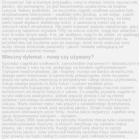
Oczywiście! Jak w każdym przypadku, cena to również istotny wyznacznik
jakości, ale pamiętajmy, że jest bezpośrednio uzależniona od stopnia
zużycia. Należy podkreślić, że wszystkie ciągniki siodłowe używane były
eksploatowane intensywnie – zarabiały tylko jeżdżąc, a nie stojąc, zatem
należy mieć na uwadze przede wszystkim ich stan techniczny, za który
warto nawet dopłacić dodatkowy koszt. Z pewnością zwróci się on w
dalszych latach eksploatacji. Nie warto kupować pojazdu najtańszego, gdyż
zazwyczaj najtańsze używane TIRy są mocno zużyte, mogą być awaryjne i
kryć w sobie ukryte wady. A te, jak wiadomo, mają to do siebie, że ujawniają
się w najmniej odpowiednim momencie. Doskonałym wyborem jest na
przykład dwu lub trzyletnie auto po leasingu, które mimo większej ceny
wciąż oferuje doskonałe parametry i jakość niewiele odbiegającą od
egzemplarza zupełnie nowego.
Wieczny dylemat – nowy czy używany?
Sprzedaż ciągników siodłowych, samochodów ciężarowych i dostawczych 
Polsce rośnie z roku na rok, podążając za trendem ogólnoświatowym.
Transport międzynarodowy, jak i krajowy, rozwija się bardzo dynamicznie,
dlatego warto inwestować w samochody poleasingowe, które na pewno
okażą się opłacalną inwestycją w perspektywie całego okresu użytkowania.
Zakup nowego pojazdu to duży koszt i czasem wydatek poza
możliwościami kupującego, a tzw. używki nie odbiegają znacznie stanem
technicznym od nowych maszyn z salonu. Co prawda używane ciągniki to
ryzyko większej awaryjności, jednak pojazdy poniżej 5 lat są równie
sprawne i pozwalają na wieloletnią eksploatację przy niższych kosztach
zakupu. Warto również nabyć taki pojazd u sprawdzonego dystrybutora,
dostarczającego na rynek auta wysokiej jakości. Dzięki coraz lepszym
warunkom oferowanym przez firmy, można także rozpatrzyć zupełnie inną
opcję dysponowania sprzętem – wynajem.
Giełda Grupy DBK specjalnie na potrzeby Klientów oferuje tylko starannie
wyselekcjonowane maszyny, w których weryfikuje się zarówno status
prawny, jak i stan techniczny. Każdy pojazd tutaj obecny to sprzęt
najwyższej jakości, który przeszedł kontrolę wysokiej klasy mechaników, a
stan prawny nie budzi żadnych zastrzeżeń i jest całkowicie klarowny.