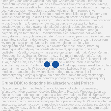
Oferujemy doskonałe warunki leasingu, wspierając swoich klientów od
momentu wyboru pojazdu, aż do całkowitego zakończenia umowy. Kredyt,
ubezpieczenie i wszelkie formalności można wygodnie załatwić na miejscu,
bez konieczności korzystania z usług kolejnych firm zewnętrznych.
Wieloletnie doświadczenie i troskę o zadowolenie Klienta przekładamy na
kompleksowe usługi, a duża ilość oferowanych przez nas trucków jest
serwisowana zgodnie z najwyższymi standardami światowymi, bezpośredni
w placówce firmy. Oferujemy również wsparcie w postaci kontraktu
serwisowego, co daje gwarancję jakości obsługi, zabezpieczenia przed
ewentualnymi dodatkowymi kosztami w związku z awariami oraz jak
najmniejszych formalności. Rozbudowana sieć serwisowa pozwala na
korzystanie z naszych usług w całej Polsce, mając pewność, że w każdym
z punktów spotkamy doskonałych mechaników, którzy z pasją i oddaniem
wykonują swoją pracę. Nasza internetowa giełda, to nie tylko
najpopularniejsze firmy i marki, ale również te mniej znane, które są
atrakcyjną alternatywą dla przedsiębiorców dysponujących niższym
budżetem. Rzadko bywają w naszej ofercie takie marki, jak Volvo, Renault,
Mercedes-Benz, Scania, Kenworth, czy Schmitz i modele, jak Actros,
Stream Space, Topline, Highline, ale za to DAF, Iveco, Man, Koegel i linie
TGX, Space Cab, czy Stralis są dostępne w naszej ofercie w bardzo
szerokim wyborze. Praktycznie wszystkie spełniają normę diesel Euro 6 lub
przynajmniej Euro 5. W trosce o zadowolenie każdego Klienta oferujemy
modele z manualną dla zwolenników takiego rozwiązania, jak i
automatyczną skrzynią biegów, dla ceniących sobie funkcję większego
komfortu. Nasi profesjonalni doradcy pomogą w wyborze najlepszej opcji.
Grupa DBK to dogodne lokalizacje w całej Polsce
Nasze punkty, to m.in. Ruda Śląska, Gdańsk, Olsztyn, Sosnowiec,
Warszawa, Niepruszewo, Kraków, Długołęka, Poznań, Wrocław, Legnica,
Opole, a stacje obsługi dostępne są w każdym zakątku Polski. Sprawdź
pełną ofertę i poznaj zalety produktów rynku wtórnego, które stanowią wcale
nie gorszą, za to tańszą alternatywę dla pojazdów nowych. W naszej ofercie
znajdziesz także naczepy i samochody ciężarowe oraz dostawcze. Zapytaj
o szczegóły naszych handlowców, którzy służą pomocą na każdym etapie
trwania umowy.