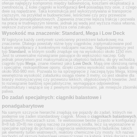
oferuje najlepszy kompromis między ładownością, kosztami eksploatacji a
zwrotnością. Z kolei ciągniki w konfiguracji
6×4
posiadają trzy osie, z czego
dwie są napędzane. Taka konstrukcja jest wykorzystywana w transporcie
cięższym, na przykład w budownictwie, leśnictwie czy przy przewozie
ładunków ponadgabarytowych. Zapewnia znacznie lepszą trakcję i pozwala
na pracę w trudniejszym terenie, jednak jej wadą jest wyższa masa własna,
większe zużycie paliwa oraz wyższa cena zakupu.
Wysokość ma znaczenie: Standard, Mega i Low Deck
W logistyce każdy centymetr sześcienny przestrzeni ładunkowej ma
znaczenie. Dlatego powstały różne typy ciągników, zoptymalizowane pod
kątem współpracy z konkretnymi rodzajami naczep. Najpopularniejszy jest
typ
Standard
, w którym siodło znajduje się na wysokości około 1150 mm.
Jest to uniwersalne rozwiązanie pasujące do większości naczep. Gdy
jednak priorytetem jest maksymalizacja objętości ładunku, do gry wchodzą
ciągniki typu
Mega
, znane również jako
Low Deck
. Mają one obniżoną ram
i specjalne, niskoprofilowe opony, dzięki czemu wysokość siodła spada do
około 950-980 mm. Pozwala to na sprzęgnięcie z naczepą typu Mega, które
wewnętrzna wysokość załadunku osiąga równe 3 metry, co jest idealne dla
branży motoryzacyjnej czy przewozu lekkich, objętościowych towarów. Jest
to rozwiązanie bardziej specjalistyczne, wymagające odpowiedniej
infrastruktury i wiążące się z pewnymi kompromisami, jak mniejsze zbiornik
paliwa.
Do zadań specjalnych: ciągniki balastowe i
ponadgabarytowe
Na samym szczycie hierarchii znajdują się pojazdy do zadań, których nie
podejmie się żaden standardowy ciągnik. Mowa o
ciągnikach balastowych
prawdziwych mocarzach szos. Te wieloosiowe bestie (często w konfiguracji
8×8 lub 10×8) nie ciągną naczep za pomocą siodła, lecz są wyposażone w
specjalne sprzęgi do pchania i ciągnięcia wielotonowych ładunków, takich
jak elementy turbin wiatrowych, reaktory chemiczne czy mosty. Ich nazwa
pochodzi od skrzyni balastowej umieszczonej za kabiną, którą dociąża się