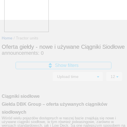
TRACTOR UNITS
TRUCKS
DELIVERY VANS
TRAILERS AND SEMITRAILERS
Home
/
Tractor units
SPECIAL OFFERS
Oferta giełdy - nowe i używane Ciągniki Siodłowe
ABOUT US
announcements:
0
CONTACT
Show filters
Upload time
12
Ciągniki siodłowe
Giełda DBK Group – oferta używanych ciągników
siodłowych
Wśród wielu pojazdów dostępnych w naszej bazie znajdują się nowe i
używane ciągniki siodłowe, w tym również poleasingowe, zarówno w
wersjach standardowych, jak i Low Deck. Są one najlepszym sposobem na