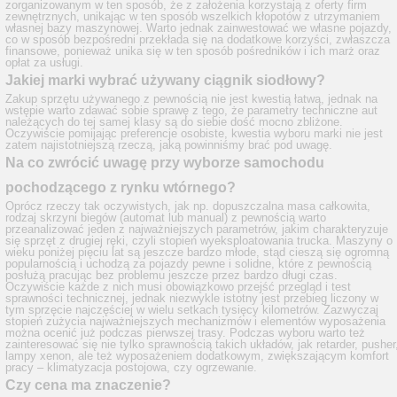
zorganizowanym w ten sposób, że z założenia korzystają z oferty firm
zewnętrznych, unikając w ten sposób wszelkich kłopotów z utrzymaniem
własnej bazy maszynowej. Warto jednak zainwestować we własne pojazdy,
co w sposób bezpośredni przekłada się na dodatkowe korzyści, zwłaszcza
finansowe, ponieważ unika się w ten sposób pośredników i ich marż oraz
opłat za usługi.
Jakiej marki wybrać używany ciągnik siodłowy?
Zakup sprzętu używanego z pewnością nie jest kwestią łatwą, jednak na
wstępie warto zdawać sobie sprawę z tego, że parametry techniczne aut
należących do tej samej klasy są do siebie dość mocno zbliżone.
Oczywiście pomijając preferencje osobiste, kwestia wyboru marki nie jest
zatem najistotniejszą rzeczą, jaką powinniśmy brać pod uwagę.
Na co zwrócić uwagę przy wyborze samochodu
pochodzącego z rynku wtórnego?
Oprócz rzeczy tak oczywistych, jak np. dopuszczalna masa całkowita,
rodzaj skrzyni biegów (automat lub manual) z pewnością warto
przeanalizować jeden z najważniejszych parametrów, jakim charakteryzuje
się sprzęt z drugiej ręki, czyli stopień wyeksploatowania trucka. Maszyny o
wieku poniżej pięciu lat są jeszcze bardzo młode, stąd cieszą się ogromną
popularnością i uchodzą za pojazdy pewne i solidne, które z pewnością
posłużą pracując bez problemu jeszcze przez bardzo długi czas.
Oczywiście każde z nich musi obowiązkowo przejść przegląd i test
sprawności technicznej, jednak niezwykle istotny jest przebieg liczony w
tym sprzęcie najczęściej w wielu setkach tysięcy kilometrów. Zazwyczaj
stopień zużycia najważniejszych mechanizmów i elementów wyposażenia
można ocenić już podczas pierwszej trasy. Podczas wyboru warto też
zainteresować się nie tylko sprawnością takich układów, jak retarder, pusher
lampy xenon, ale też wyposażeniem dodatkowym, zwiększającym komfort
pracy – klimatyzacja postojowa, czy ogrzewanie.
Czy cena ma znaczenie?