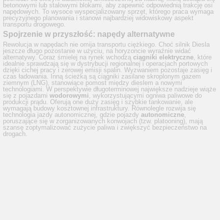
betonowymi lub stalowymi blokami, aby zapewnić odpowiednią trakcję osi
napędowych. To wysoce wyspecjalizowany sprzęt, którego praca wymaga
precyzyjnego planowania i stanowi najbardziej widowiskowy aspekt
transportu drogowego.
Spojrzenie w przyszłość: napędy alternatywne
Rewolucja w napędach nie omija transportu ciężkiego. Choć silnik Diesla
jeszcze długo pozostanie w użyciu, na horyzoncie wyraźnie widać
alternatywy. Coraz śmielej na rynek wchodzą
ciągniki elektryczne
, które
idealnie sprawdzają się w dystrybucji regionalnej i operacjach portowych
dzięki cichej pracy i zerowej emisji spalin. Wyzwaniem pozostaje zasięg i
czas ładowania. Inną ścieżką są ciągniki zasilane skroplonym gazem
ziemnym (LNG), stanowiące pomost między dieslem a nowymi
technologiami. W perspektywie długoterminowej największe nadzieje wiąże
się z pojazdami
wodorowymi
, wykorzystującymi ogniwa paliwowe do
produkcji prądu. Oferują one duży zasięg i szybkie tankowanie, ale
wymagają budowy kosztownej infrastruktury. Równolegle rozwija się
technologia jazdy autonomicznej, gdzie pojazdy
autonomiczne
,
poruszające się w zorganizowanych konwojach (tzw. platooning), mają
szansę zoptymalizować zużycie paliwa i zwiększyć bezpieczeństwo na
drogach.