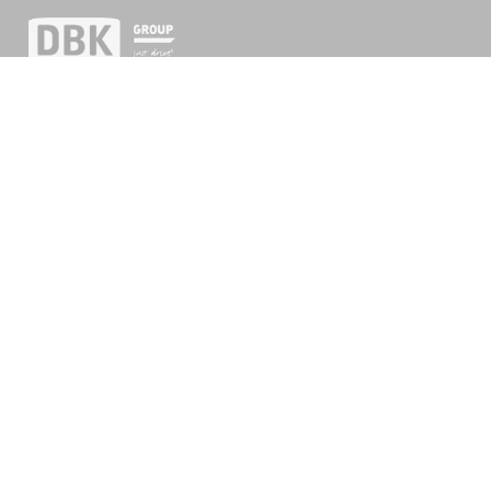
TRACTOR UNITS
ABOUT US
TRUCKS
NEWS
DELIVERY VANS
PRIVACY POLICY
TRAILERS AND
SEMITRAILERS
CONTACT
LOW DECK TRACTOR UNITS
VEHICLE CATALOG
WRITE TO
gielda@grupadbk.com
ADDRESS
str. Lubelska 43a, 10-410 Olsztyn, POLAND